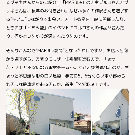
☆プッキさんからのご紹介。「MARBLe」の店主ブルコさんとプ
ッキさんは、長年のお付き合い。なぜか多くの作家さんを魅了す
る“キノコ”つながりで出会い、アート教室を一緒に開催したり、
ときには「ヒミツ埜」のイベントにブルコさんの作品が並んだ
り、何かとつながりが深いふたりなのです。
そんなこんなで“MARBLe訪問”となったわけですが、お店へと向
かう道すがら、あまりにもザ・住宅街を進むので、「迷っ
た…？」と不安になる取材チーム…。すると突然現れたのが、ち
ょっと不思議な形の白い建物！手前に5、6台くらい車が停めら
れそうな駐車場があるそこが、新生「MARBLe」です。