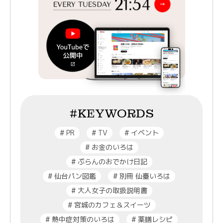
#KEYWORDS
#
PR
#
TV
#
イベント
#
お金のいろは
#
ぷらんのおでかけ日記
#
仙台パン図鑑
#
別冊 仙臺いろは
#
大人女子の取扱説明書
#
宮城のカフェ＆スイーツ
#
熱中症対策のいろは
#
薬膳レシピ