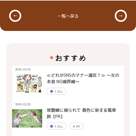
一覧へ戻る
おすすめ
2016.09.15
≪どれがSNSのマナー違反？≫ 〜女の
本音 NG境界線〜
くらし
2019.02.22
常磐線に揺られて 春色に染まる電車
旅【PR】
くらし
#
PR