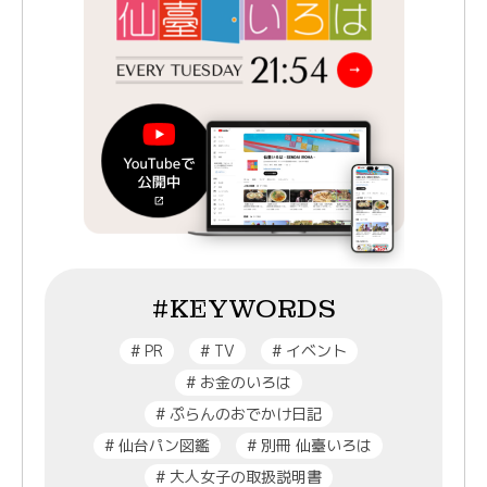
#KEYWORDS
#
PR
#
TV
#
イベント
#
お金のいろは
#
ぷらんのおでかけ日記
#
仙台パン図鑑
#
別冊 仙臺いろは
#
大人女子の取扱説明書