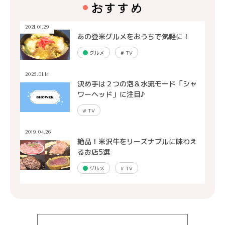
おすすめ
2021.01.29
あの登米グルメをおうちで気軽に！
グルメ
#
TV
2025.01.14
決め手は２つの泡＆水流モード「シャ
ワーヘッド」に注目♪
#
TV
2019.04.26
絶品！米沢牛をリーズナブルに味わえ
るお店5選
グルメ
#
TV