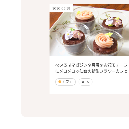
2020.08.28
≪いろはマガジン９月号≫お花モチーフ
にメロメロ♡仙台の新生フラワーカフェ
カフェ
#
TV