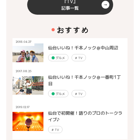
『TV』
記事一覧
おすすめ
2018.04.27
仙台いいね！千本ノック＠中山周辺
グルメ
#
TV
2017.08.25
仙台いいね！千本ノック＠一番町1丁
目
グルメ
#
TV
2019.12.17
仙台で初開催！語りのプロのトークラ
イブ♪
#
TV