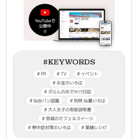
#KEYWORDS
#
PR
#
TV
#
イベント
#
お金のいろは
#
ぷらんのおでかけ日記
#
仙台パン図鑑
#
別冊 仙臺いろは
#
大人女子の取扱説明書
#
宮城のカフェ＆スイーツ
#
熱中症対策のいろは
#
薬膳レシピ