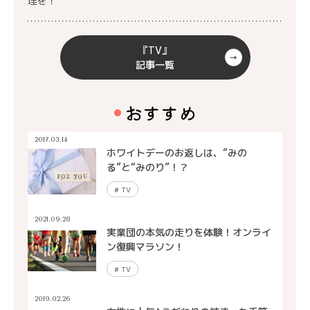
理を！
『TV』
記事一覧
おすすめ
2017.03.14
ホワイトデーのお返しは、“みの
る”と“みのり”！？
#
TV
2021.09.28
実業団の本気の走りを体験！オンライ
ン復興マラソン！
#
TV
2019.02.26