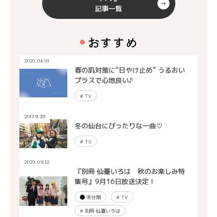
記事一覧
おすすめ
2025.04.01
春の肌対策に“日やけ止め” うるおい
プラスで心地良い♪
#
TV
2017.11.28
冬の仙台にぴったりな一曲♡
#
TV
2023.09.12
『別冊 仙臺いろは 秋のお楽しみ特
集号』9月16日放送決定！
未分類
#
TV
#
別冊 仙臺いろは