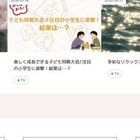
2026.07.14
2023.08.15
楽しく成長できる子ども将棋大会♪注目
多彩なリラック
の小学生に直撃！結果は…？
#
TV
#
TV