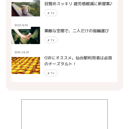
目覚めスッキリ 疲労感軽減に新提案♪
#
TV
2023.12.19
素敵な空間で、二人だけの指輪選び
#
TV
2016.04.27
GWにオススメ。仙台駅利用者は必食
のチーズタルト！
#
TV