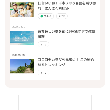
仙台いいね！千本ノック@夏を乗り切
れ！にんにく料理SP
グルメ
#
TV
2025.06.10
待ち遠しい夏を前に♪免疫ケアで体調
管理
#
TV
2015.08.25
ココロもカラダも元気に！ この秋始
めるトレッキング
#
TV