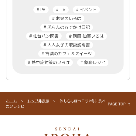
#
PR
#
TV
#
イベント
#
お金のいろは
#
ぷらんのおでかけ日記
#
仙台パン図鑑
#
別冊 仙臺いろは
#
大人女子の取扱説明書
#
宮城のカフェ＆スイーツ
#
熱中症対策のいろは
#
薬膳レシピ
ホーム
>
トップ非表示
>
体も心もほっこり♪冬に食べ
たいレシピ