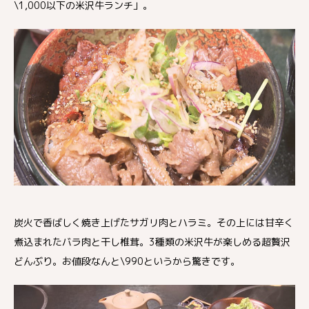
\1,000以下の米沢牛ランチ」。
炭火で香ばしく焼き上げたサガリ肉とハラミ。その上には甘辛く
煮込まれたバラ肉と干し椎茸。3種類の米沢牛が楽しめる超贅沢
どんぶり。お値段なんと\990というから驚きです。