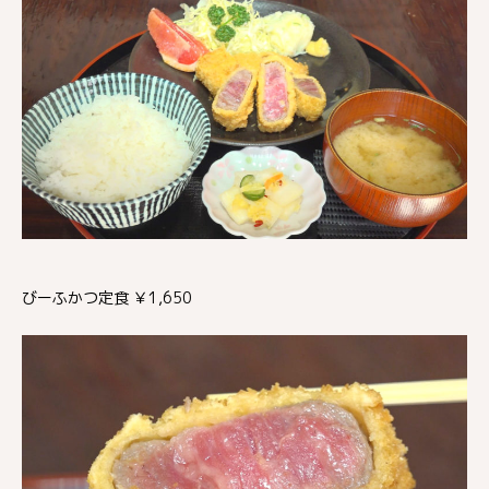
びーふかつ定食 ￥1,650