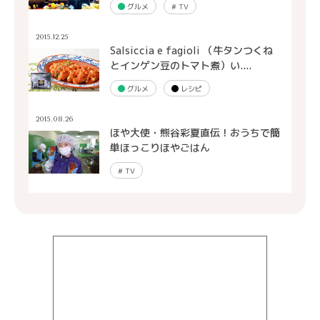
グルメ
#
TV
2015.12.25
Salsiccia e fagioli （牛タンつくね
とインゲン豆のトマト煮）い....
グルメ
レシピ
2015.08.26
ほや大使・熊谷彩夏直伝！おうちで簡
単ほっこりほやごはん
#
TV