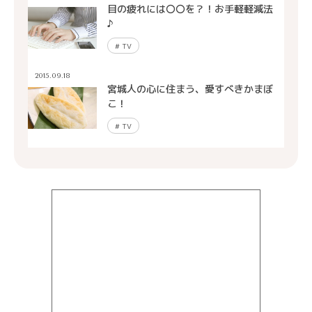
目の疲れには〇〇を？！お手軽軽減法
♪
#
TV
2015.09.18
宮城人の心に住まう、愛すべきかまぼ
こ！
#
TV