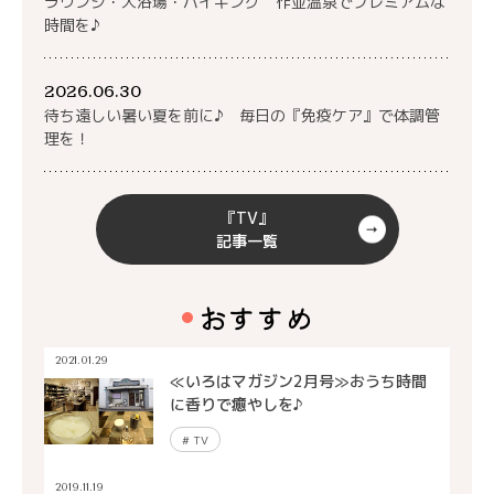
ラウンジ・大浴場・バイキング 作並温泉でプレミアムな
時間を♪
2026.06.30
待ち遠しい暑い夏を前に♪ 毎日の『免疫ケア』で体調管
理を！
『TV』
記事一覧
おすすめ
2021.01.29
≪いろはマガジン2月号≫おうち時間
に香りで癒やしを♪
#
TV
2019.11.19