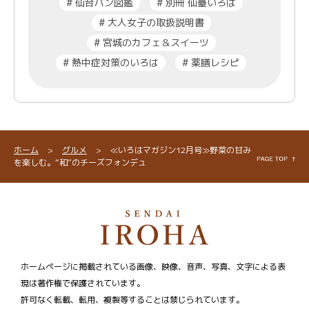
#
仙台パン図鑑
#
別冊 仙臺いろは
#
大人女子の取扱説明書
#
宮城のカフェ＆スイーツ
#
熱中症対策のいろは
#
薬膳レシピ
ホーム
>
グルメ
>
≪いろはマガジン12月号≫野菜の甘み
を楽しむ。“和”のチーズフォンデュ
ホームページに掲載されている画像、映像、音声、写真、文字による表
現は著作権で保護されています。
許可なく転載、転用、複製等することは禁じられています。