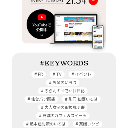
#KEYWORDS
#
PR
#
TV
#
イベント
#
お金のいろは
#
ぷらんのおでかけ日記
#
仙台パン図鑑
#
別冊 仙臺いろは
#
大人女子の取扱説明書
#
宮城のカフェ＆スイーツ
#
熱中症対策のいろは
#
薬膳レシピ