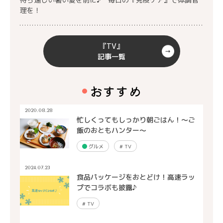
理を！
『TV』
記事一覧
おすすめ
2020.08.28
忙しくってもしっかり朝ごはん！～ご
飯のおともハンター～
グルメ
#
TV
2024.07.23
食品パッケージをおとどけ！高速ラッ
プでコラボも披露♪
#
TV