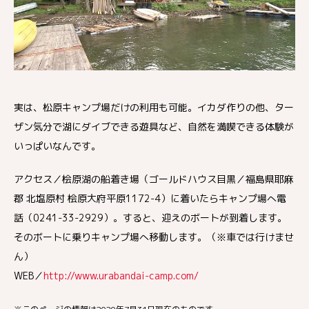
実は、松原キャンプ場だけの利用も可能。イカダ作りの他、ター
ザン気分で湖にダイブできる遊具など、自然を満喫できる体験が
いっぱいなんです。
アクセス／桧原湖の船着き場（ゴールドハウス目黒／福島県耶麻
郡 北塩原村 桧原大府平原1172-4）に着いたらキャンプ場へ電
話（0241-33-2929）。すると、迎えのボートが到着します。
そのボートに乗りキャンプ場へ移動します。（※車では行けませ
ん）
WEB／
http://www.urabandai-camp.com/