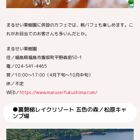
まるせい果樹園に併設のカフェでは、桃パフェも楽しめます。こ
れがお目当てのお客さんも多いんだとか。
まるせい果樹園
住／福島県福島市飯坂町平野森前50-1
電／024-541-4465
営／10:00～17:00（4月下旬～10月中旬）
休／不定
WEB／
https://www.maruseifukushima.com/
●裏磐梯レイクリゾート 五色の森／松原キャ
ンプ場