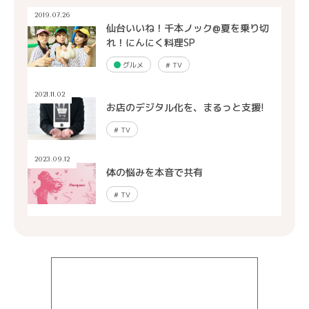
2019.07.26
仙台いいね！千本ノック@夏を乗り切
れ！にんにく料理SP
グルメ
#
TV
2021.11.02
お店のデジタル化を、まるっと支援!
#
TV
2023.09.12
体の悩みを本音で共有
#
TV