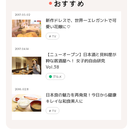
おすすめ
2017.05.02
新作ドレスで、世界一エレガントで可
愛い花嫁に♡
#
TV
2017.04.14
【ニューオープン】日本酒と貝料理が
粋な居酒屋へ！ 女子的自由研究
Vol.38
グルメ
2016.02.11
日本食の魅力を再発見！今日から健康
キレイな和食美人に
#
TV