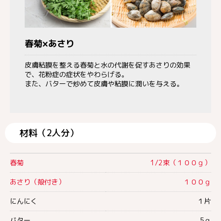
春菊×あさり
皮膚粘膜を整える春菊と水の代謝を促すあさりの効果
で、花粉症の症状をやわらげる。
また、バターで炒めて皮膚や粘膜に潤いを与える。
材料（2人分）
春菊
1/2束（１００ｇ）
あさり（殻付き）
１００ｇ
にんにく
１片
バター
5ｇ