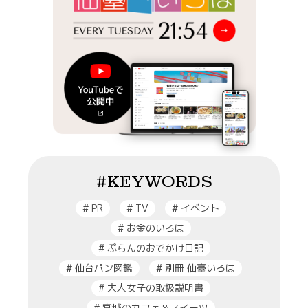
#KEYWORDS
#
PR
#
TV
#
イベント
#
お金のいろは
#
ぷらんのおでかけ日記
#
仙台パン図鑑
#
別冊 仙臺いろは
#
大人女子の取扱説明書
#
宮城のカフェ＆スイーツ