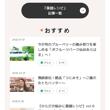
『薬膳レシピ』
記事一覧
おすすめ
2022.07.27
今が旬のブルーベリーの摘み取りを楽
しめる「JRフルーツパーク仙台あらは
ま」へ！
グルメ
#
PR
2020.03.27
漁師直伝！絶品「うにみそ」～ご飯の
おともハンター～
グルメ
#
TV
2021.10.29
【からだの悩みに薬膳レシピ】vol.6