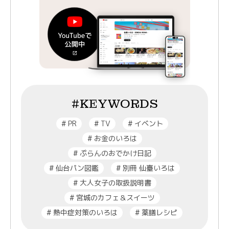
#KEYWORDS
#
PR
#
TV
#
イベント
#
お金のいろは
#
ぷらんのおでかけ日記
#
仙台パン図鑑
#
別冊 仙臺いろは
#
大人女子の取扱説明書
#
宮城のカフェ＆スイーツ
#
熱中症対策のいろは
#
薬膳レシピ