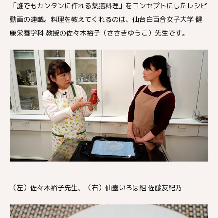
「誰でもカンタンに作れる薬膳料理」をコンセプトにしたレシピ
動画の連載。料理を教えてくれるのは、仙台白百合女子大学 健
康栄養学科 教授の佐々木裕子（ささきゆうこ）先生です。
（左）佐々木裕子先生、（右）仙臺いろは組 佐藤友紀乃