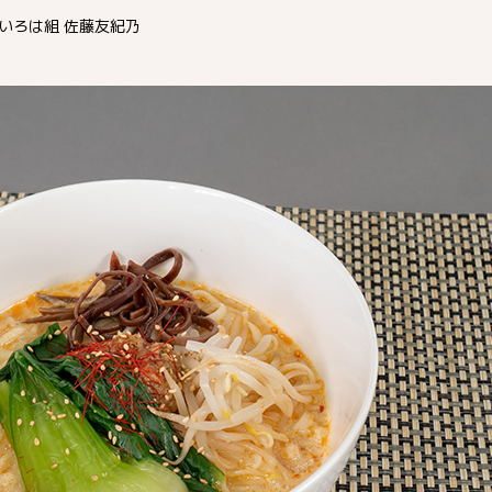
いろは組 佐藤友紀乃