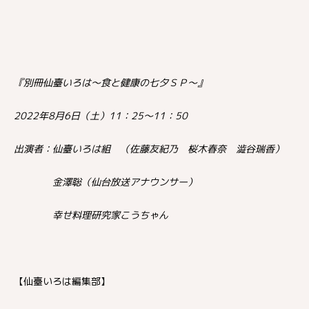
『別冊仙臺いろは～食と健康の七夕ＳＰ～』
2022年8月6日（土）11：25～11：50
出演者：仙臺いろは組 （佐藤友紀乃 桜木春奈 澁谷瑞香）
金澤聡（仙台放送アナウンサー）
幸せ料理研究家こうちゃん
【仙臺いろは編集部】