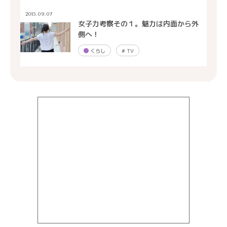
2015.09.07
女子力考察その１。魅力は内面から外
側へ！
くらし
#
TV