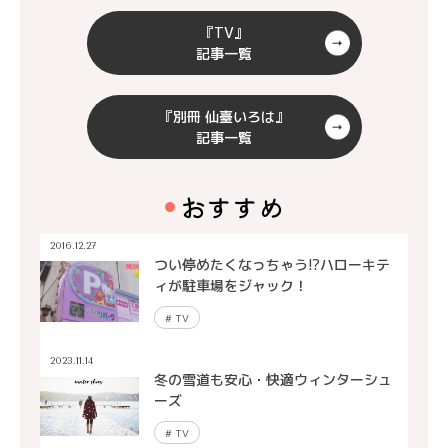
『TV』
記事一覧
『別冊 仙臺いろは』
記事一覧
おすすめ
2016.12.27
つい停めたくなっちゃう!?ハローキテ
ィが駐車場をジャック！
#
TV
2023.11.14
冬の雪道も安心・快適ウィンターシュ
ーズ
#
TV