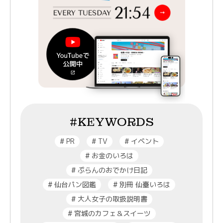
#KEYWORDS
#
PR
#
TV
#
イベント
#
お金のいろは
#
ぷらんのおでかけ日記
#
仙台パン図鑑
#
別冊 仙臺いろは
#
大人女子の取扱説明書
#
宮城のカフェ＆スイーツ