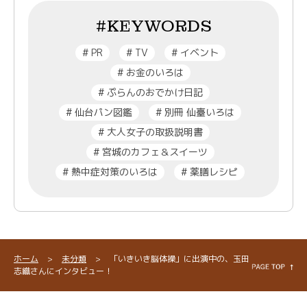
#KEYWORDS
#
PR
#
TV
#
イベント
#
お金のいろは
#
ぷらんのおでかけ日記
#
仙台パン図鑑
#
別冊 仙臺いろは
#
大人女子の取扱説明書
#
宮城のカフェ＆スイーツ
#
熱中症対策のいろは
#
薬膳レシピ
ホーム
>
未分類
>
「いきいき脳体操」に出演中の、玉田
志織さんにインタビュー！