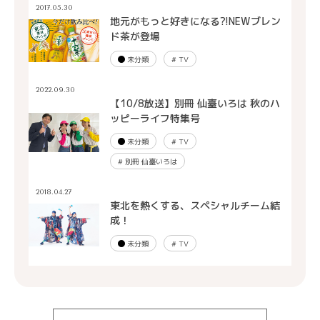
2017.05.30
地元がもっと好きになる?!NEWブレン
ド茶が登場
未分類
#
TV
2022.09.30
【10/8放送】別冊 仙臺いろは 秋のハ
ッピーライフ特集号
未分類
#
TV
#
別冊 仙臺いろは
2018.04.27
東北を熱くする、スペシャルチーム結
成！
未分類
#
TV