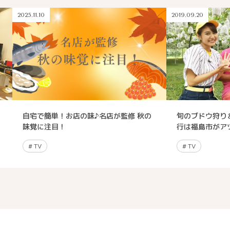
2025.11.10
2019.09.20
自宅で簡単！お店の味♪名店が監修 秋の
旬のブドウ狩り
味覚に注目！
行は福島市がア
#
TV
#
TV