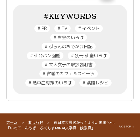
#KEYWORDS
#
PR
#
TV
#
イベント
#
お金のいろは
#
ぷらんのおでかけ日記
#
仙台パン図鑑
#
別冊 仙臺いろは
#
大人女子の取扱説明書
#
宮城のカフェ＆スイーツ
#
熱中症対策のいろは
#
薬膳レシピ
ホーム
>
おしらせ
>
東日本大震災から１３年。未来へ…。
「いわて・みやぎ・ふくしまMIRAI文学賞・映像賞」