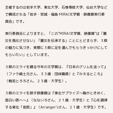
主催するのは岩手大学、東北大学、石巻専修大学、仙台大学など
で構成される「岩手・宮城・福島 MIRAI文学賞・映像賞実行委
員会」です。
実行委員会によりますと、「この“MIRAI文学賞、映像賞”は「震
災を風化させない」「震災を伝承する」ことにとどまらず、３県
の魅力に気づき、実際に３県に足を運んでもらうきっかけにして
もらいたい」としています。
３県のミライを綴る今年の文学賞は、『日本のグリムを追って』
（ファラ崎士元さん、３３歳・団体職員）と『かえるところ』
（梅若とろろさん、２３歳・大学生）。
３県のミライを映す映像賞は『東北サプライズ～胸がときめく、
面白い旅へ～』（なないろさん、２１歳・大学生）と『心を調律
する東北「音旅」』（Arranger’sさん、２１歳・大学生）です。