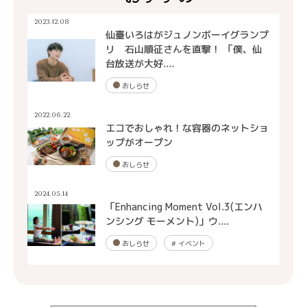
2023.12.08
仙臺いろはがジュノンボーイグランプ
リ 石山順征さんを直撃！ 「僕、仙
台放送が大好....
おしらせ
2022.06.22
エコでおしゃれ！な容器のネットショ
ップがオープン
おしらせ
2024.05.14
「Enhancing Moment Vol.3(エンハ
ンシング モーメント)」ウ....
おしらせ
#
イベント