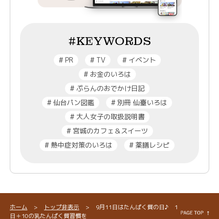
#KEYWORDS
#
PR
#
TV
#
イベント
#
お金のいろは
#
ぷらんのおでかけ日記
#
仙台パン図鑑
#
別冊 仙臺いろは
#
大人女子の取扱説明書
#
宮城のカフェ＆スイーツ
#
熱中症対策のいろは
#
薬膳レシピ
ホーム
>
トップ非表示
>
9月11日はたんぱく質の日♪ 1
日＋10の乳たんぱく質習慣を