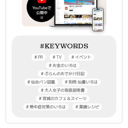
#KEYWORDS
#
PR
#
TV
#
イベント
#
お金のいろは
#
ぷらんのおでかけ日記
#
仙台パン図鑑
#
別冊 仙臺いろは
#
大人女子の取扱説明書
#
宮城のカフェ＆スイーツ
#
熱中症対策のいろは
#
薬膳レシピ