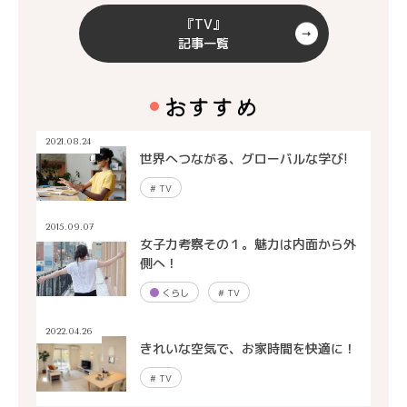
『TV』
記事一覧
おすすめ
2021.08.24
世界へつながる、グローバルな学び!
#
TV
2015.09.07
女子力考察その１。魅力は内面から外
側へ！
くらし
#
TV
2022.04.26
きれいな空気で、お家時間を快適に！
#
TV