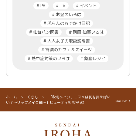
#
PR
#
TV
#
イベント
#
お金のいろは
#
ぷらんのおでかけ日記
#
仙台パン図鑑
#
別冊 仙臺いろは
#
大人女子の取扱説明書
#
宮城のカフェ＆スイーツ
#
熱中症対策のいろは
#
薬膳レシピ
ホーム
>
くらし
>
「秋冬メイク、コスメは何を買えばい
い？〜リップメイク編〜」ビューティ相談室 #2