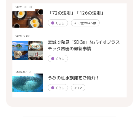
2025.03.04
「72の法則」「126の法則」
くらし
#
お金のいろは
2021.12.06
宮城で発見「SDGs」なバイオプラス
チック容器の最新事情
くらし
2015.07.10
うみの杜水族館をご紹介！
くらし
#
TV