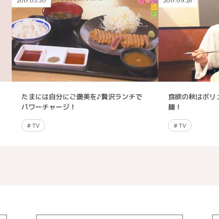
2017.05.30
2017.09.26
たまには自分にご褒美を♪贅沢ランチで
食欲の秋はボリ
パワーチャージ！
麺！
#
TV
#
TV