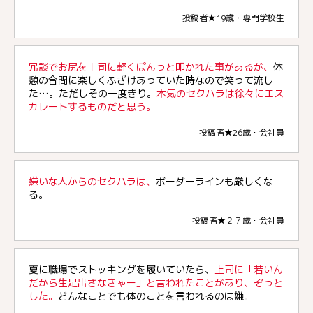
投稿者★19歳・専門学校生
冗談でお尻を上司に軽くぽんっと叩かれた事があるが、
休
憩の合間に楽しくふざけあっていた時なので笑って流し
た…。ただしその一度きり。
本気のセクハラは徐々にエス
カレートするものだと思う。
投稿者★26歳・会社員
嫌いな人からのセクハラは、
ボーダーラインも厳しくな
る。
投稿者★２７歳・会社員
夏に職場でストッキングを履いていたら、
上司に「若いん
だから生足出さなきゃー」と言われたことがあり、ぞっと
した。
どんなことでも体のことを言われるのは嫌。