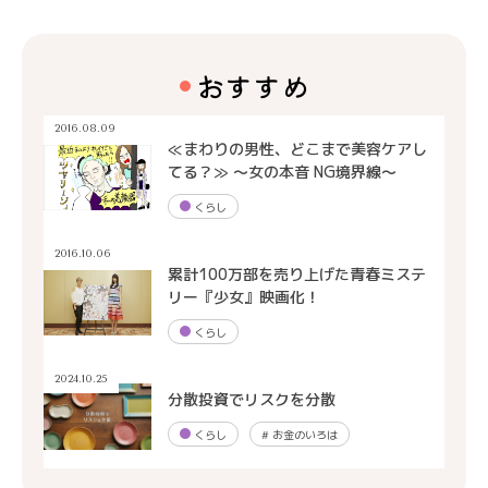
おすすめ
2016.08.09
≪まわりの男性、どこまで美容ケアし
てる？≫ 〜女の本音 NG境界線〜
くらし
2016.10.06
累計100万部を売り上げた青春ミステ
リー『少女』映画化！
くらし
2024.10.25
分散投資でリスクを分散
くらし
#
お金のいろは