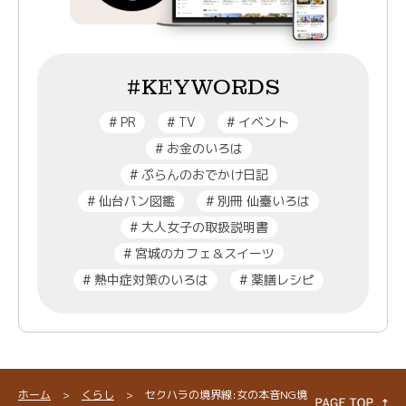
#KEYWORDS
#
PR
#
TV
#
イベント
#
お金のいろは
#
ぷらんのおでかけ日記
#
仙台パン図鑑
#
別冊 仙臺いろは
#
大人女子の取扱説明書
#
宮城のカフェ＆スイーツ
#
熱中症対策のいろは
#
薬膳レシピ
ホーム
>
くらし
>
セクハラの境界線:女の本音NG境