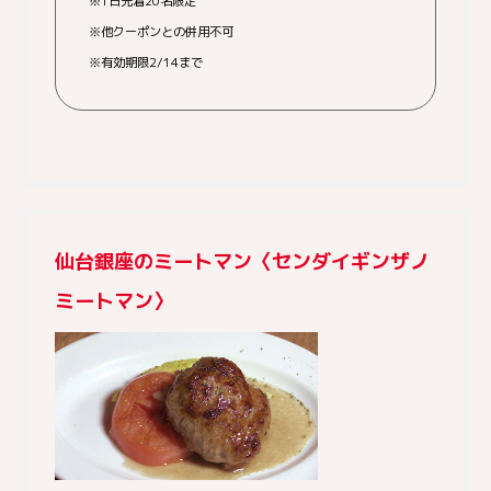
※1日先着20名限定
※他クーポンとの併用不可
※有効期限2/14まで
仙台銀座のミートマン〈センダイギンザノ
ミートマン〉