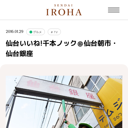
2016.01.29
グルメ
#
TV
仙台いいね!千本ノック＠仙台朝市・
仙台銀座