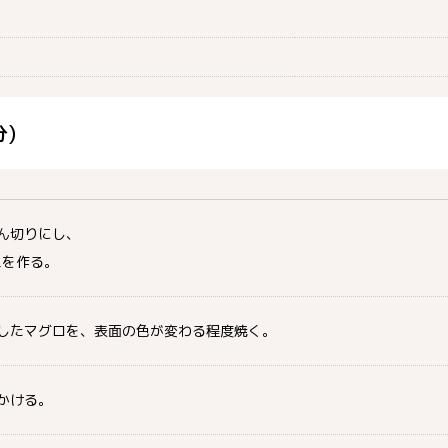
)
ん切りにし、
スを作る。
したマグロを、表面の色が変わる程度焼く。
かける。