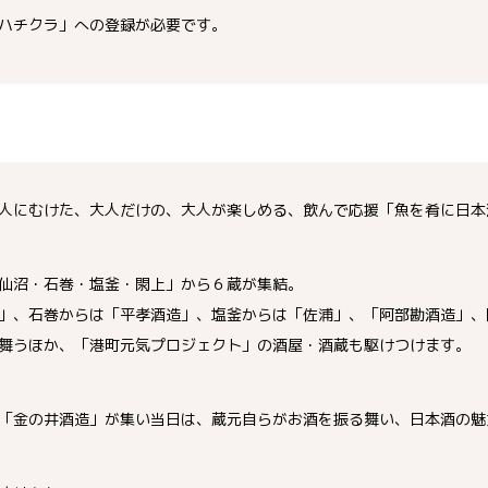
ハチクラ」への登録が必要です。
人にむけた、大人だけの、大人が楽しめる、飲んで応援「魚を肴に日本
仙沼・石巻・塩釜・閖上」から６蔵が集結。
」、石巻からは「平孝酒造」、塩釜からは「佐浦」、「阿部勘酒造」、
舞うほか、「港町元気プロジェクト」の酒屋・酒蔵も駆けつけます。
「金の井酒造」が集い当日は、蔵元自らがお酒を振る舞い、日本酒の魅