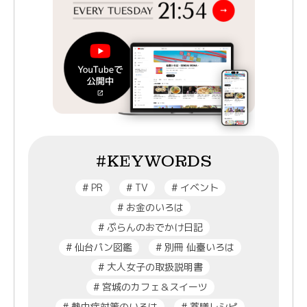
#KEYWORDS
#
PR
#
TV
#
イベント
#
お金のいろは
#
ぷらんのおでかけ日記
#
仙台パン図鑑
#
別冊 仙臺いろは
#
大人女子の取扱説明書
#
宮城のカフェ＆スイーツ
#
熱中症対策のいろは
#
薬膳レシピ