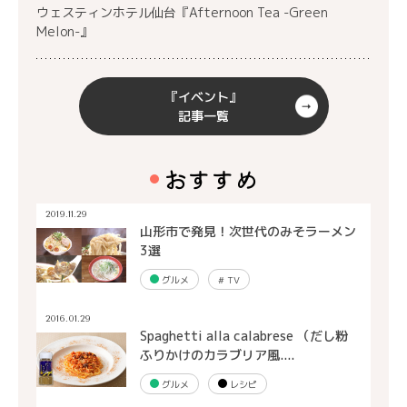
ウェスティンホテル仙台『Afternoon Tea -Green
Melon-』
『イベント』
記事一覧
おすすめ
2019.11.29
山形市で発見！次世代のみそラーメン
3選
グルメ
#
TV
2016.01.29
Spaghetti alla calabrese （だし粉
ふりかけのカラブリア風....
グルメ
レシピ