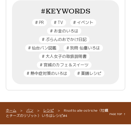
#KEYWORDS
#
PR
#
TV
#
イベント
#
お金のいろは
#
ぷらんのおでかけ日記
#
仙台パン図鑑
#
別冊 仙臺いろは
#
大人女子の取扱説明書
#
宮城のカフェ＆スイーツ
#
熱中症対策のいろは
#
薬膳レシピ
ホーム
>
パン
>
レシピ
>
Risotto alle ostriche（牡蠣
とチーズのリゾット） いろはレシピ#4