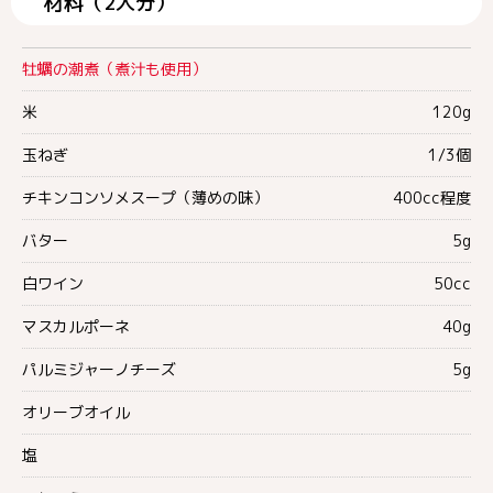
材料（2人分）
牡蠣の潮煮（煮汁も使用）
米
120g
玉ねぎ
1/3個
チキンコンソメスープ（薄めの味）
400cc程度
バター
5g
白ワイン
50cc
マスカルポーネ
40g
パルミジャーノチーズ
5g
オリーブオイル
塩