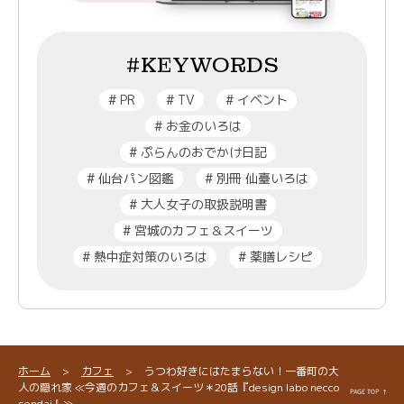
#KEYWORDS
#
PR
#
TV
#
イベント
#
お金のいろは
#
ぷらんのおでかけ日記
#
仙台パン図鑑
#
別冊 仙臺いろは
#
大人女子の取扱説明書
#
宮城のカフェ＆スイーツ
#
熱中症対策のいろは
#
薬膳レシピ
ホーム
>
カフェ
>
うつわ好きにはたまらない！一番町の大
人の隠れ家 ≪今週のカフェ＆スイーツ＊20話『design labo necco
sendai』≫