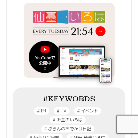
#KEYWORDS
#
PR
#
TV
#
イベント
#
お金のいろは
#
ぷらんのおでかけ日記
#
仙台パン図鑑
#
別冊 仙臺いろは