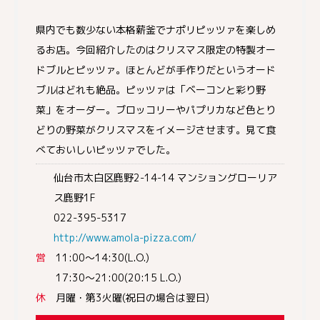
県内でも数少ない本格薪釜でナポリピッツァを楽しめ
るお店。今回紹介したのはクリスマス限定の特製オー
ドブルとピッツァ。ほとんどが手作りだというオード
ブルはどれも絶品。ピッツァは「ベーコンと彩り野
菜」をオーダー。ブロッコリーやパプリカなど色とり
どりの野菜がクリスマスをイメージさせます。見て食
べておいしいピッツァでした。
仙台市太白区鹿野2-14-14 マンショングローリア
ス鹿野1F
022-395-5317
http://www.amola-pizza.com/
営
11:00～14:30(L.O.)
17:30～21:00(20:15 L.O.)
休
月曜・第3火曜(祝日の場合は翌日)