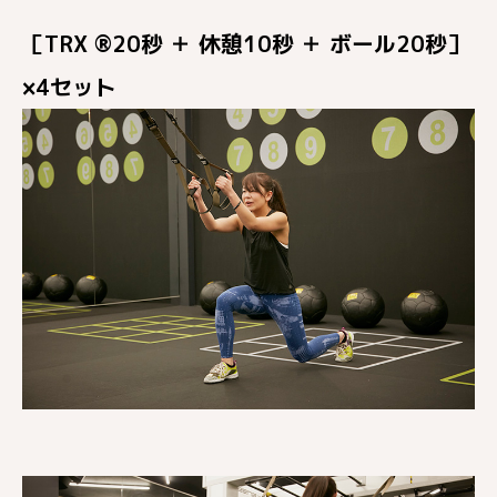
［TRX ®20秒 ＋ 休憩10秒 ＋ ボール20秒］
×4セット