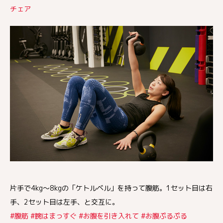
チェア
片手で4kg〜8kgの「ケトルベル」を持って腹筋。1セット目は右
手、2セット目は左手、と交互に。
#腹筋 #腕はまっすぐ #お腹を引き入れて #お腹ぷるぷる