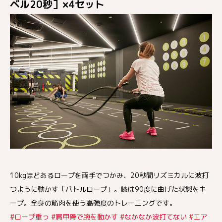
ベル20秒］×4セット
10kgほどあるロープを両手でつかみ、20秒間リズミカルに波打
つように動かす「バトルロープ」。膝は90度に曲げた状態をキ
ープ。全身の筋肉を使う高強度のトレーニングです。
#ロープ重っ #肩甲骨で腕を動かす #なかなか波打てない #エア