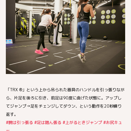
「TRX ®」という上から吊られた器具のハンドルを引っ張りなが
ら、片足を後ろに引き、前足は90度に曲げた状態に。アップし
てジャンプ→足をチェンジしてダウン、という動作を20秒繰り
返す。
#腕は引っ張る #足は踏ん張る #上がるときジャンプ #お尻キュ
ッ