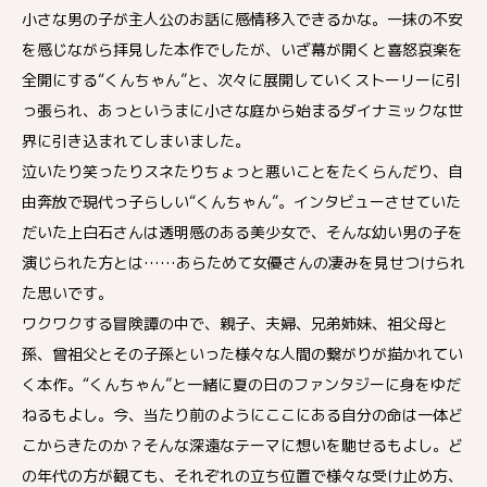
小さな男の子が主人公のお話に感情移入できるかな。一抹の不安
を感じながら拝見した本作でしたが、いざ幕が開くと喜怒哀楽を
全開にする“くんちゃん”と、次々に展開していくストーリーに引
っ張られ、あっというまに小さな庭から始まるダイナミックな世
界に引き込まれてしまいました。
泣いたり笑ったりスネたりちょっと悪いことをたくらんだり、自
由奔放で現代っ子らしい“くんちゃん”。インタビューさせていた
だいた上白石さんは透明感のある美少女で、そんな幼い男の子を
演じられた方とは……あらためて女優さんの凄みを見せつけられ
た思いです。
ワクワクする冒険譚の中で、親子、夫婦、兄弟姉妹、祖父母と
孫、曾祖父とその子孫といった様々な人間の繋がりが描かれてい
く本作。“くんちゃん”と一緒に夏の日のファンタジーに身をゆだ
ねるもよし。今、当たり前のようにここにある自分の命は一体ど
こからきたのか？そんな深遠なテーマに想いを馳せるもよし。ど
の年代の方が観ても、それぞれの立ち位置で様々な受け止め方、