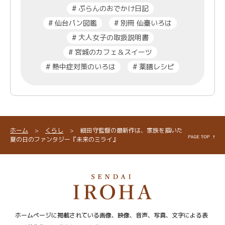
#
ぷらんのおでかけ日記
#
仙台パン図鑑
#
別冊 仙臺いろは
#
大人女子の取扱説明書
#
宮城のカフェ＆スイーツ
#
熱中症対策のいろは
#
薬膳レシピ
ホーム
>
くらし
>
細田守監督の最新作は、家族を描いた
夏の日のファンタジー『未来のミライ』
ホームページに掲載されている画像、映像、音声、写真、文字による表