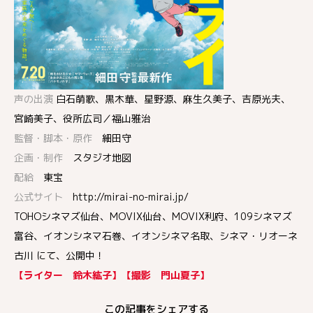
声の出演
白石萌歌、黒木華、星野源、麻生久美子、吉原光夫、
宮崎美子、役所広司／福山雅治
監督・脚本・原作
細田守
企画・制作
スタジオ地図
配給
東宝
公式サイト
http://mirai-no-mirai.jp/
TOHOシネマズ仙台、MOVIX仙台、MOVIX利府、109シネマズ
富谷、イオンシネマ石巻、イオンシネマ名取、シネマ・リオーネ
古川 にて、公開中！
【ライター 鈴木紘子】【撮影 門山夏子】
この記事をシェアする