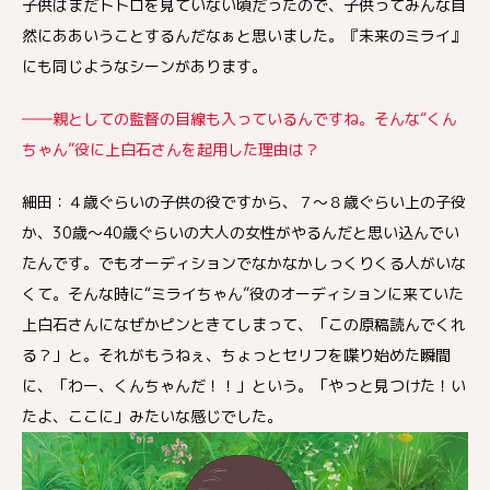
子供はまだトトロを見ていない頃だったので、子供ってみんな自
然にああいうことするんだなぁと思いました。『未来のミライ』
にも同じようなシーンがあります。
――親としての監督の目線も入っているんですね。そんな“くん
ちゃん”役に上白石さんを起用した理由は？
細田：４歳ぐらいの子供の役ですから、７～８歳ぐらい上の子役
か、30歳～40歳ぐらいの大人の女性がやるんだと思い込んでい
たんです。でもオーディションでなかなかしっくりくる人がいな
くて。そんな時に“ミライちゃん”役のオーディションに来ていた
上白石さんになぜかピンときてしまって、「この原稿読んでくれ
る？」と。それがもうねぇ、ちょっとセリフを喋り始めた瞬間
に、「わー、くんちゃんだ！！」という。「やっと見つけた！い
たよ、ここに」みたいな感じでした。