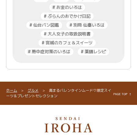
#
お金のいろは
#
ぷらんのおでかけ日記
#
仙台パン図鑑
#
別冊 仙臺いろは
#
大人女子の取扱説明書
#
宮城のカフェ＆スイーツ
#
熱中症対策のいろは
#
薬膳レシピ
ホーム
>
グルメ
>
高まるバレンタインムード♡限定スイ
ーツ＆プレゼントセレクション