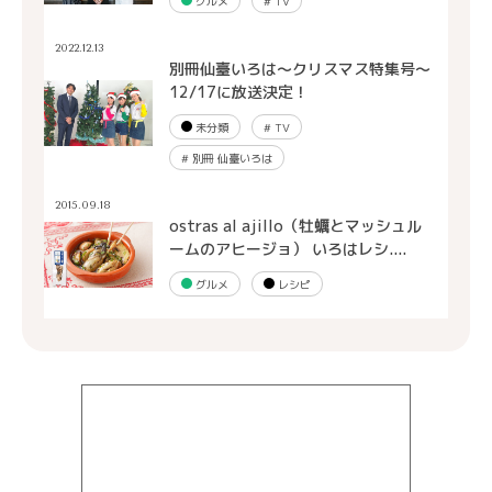
グルメ
#
TV
2022.12.13
別冊仙臺いろは～クリスマス特集号～
12/17に放送決定！
未分類
#
TV
#
別冊 仙臺いろは
2015.09.18
ostras al ajillo（牡蠣とマッシュル
ームのアヒージョ） いろはレシ....
グルメ
レシピ