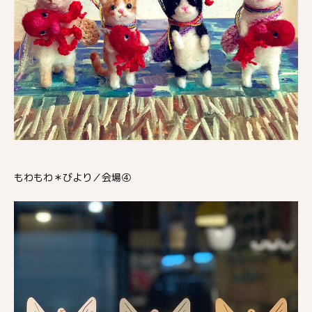
もわもわ＊びより／会場④