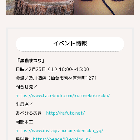
イベント情報
「黒猫まつり」
日時／2月23日（土）10:00～15:00
会場／及川酒店（仙台市若林区荒町127）
問合せ先／
https://www.facebook.com/kuronekokuroko/
出展者／
あべひろあき
http://rafuto.net/
阿部木工
https://www.instagram.com/abemoku_yg/
黒猫堂
https://peace68.exblog.jp/