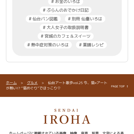
#
お金のいろは
#
ぷらんのおでかけ日記
#
仙台パン図鑑
#
別冊 仙臺いろは
#
大人女子の取扱説明書
#
宮城のカフェ＆スイーツ
#
熱中症対策のいろは
#
薬膳レシピ
ホーム
>
グルメ
>
仙台アート散歩vol.25 今、猫×アート
が熱い!? “猫めぐり”でほっこり♡
ホームページに掲載されている画像、映像、音声、写真、文字による表