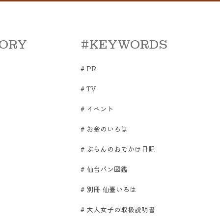
ORY
#KEYWORDS
#
PR
#
TV
#
イベント
#
お金のいろは
#
ぷらんのおでかけ日記
#
仙台パン図鑑
#
別冊 仙臺いろは
#
大人女子の取扱説明書