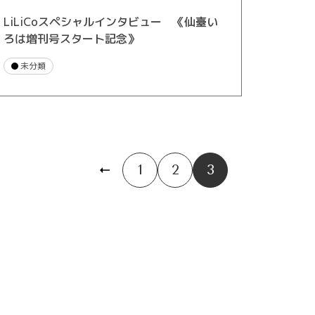
LiLiCoスペシャルインタビュー 《仙臺い
ろは増刊号スタート記念》
未分類
前の
ペー
1
2
3
ジ