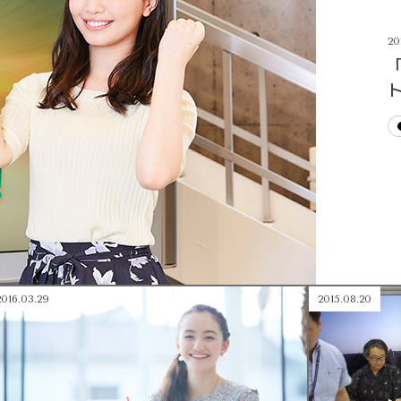
20
2016.03.29
2015.08.20