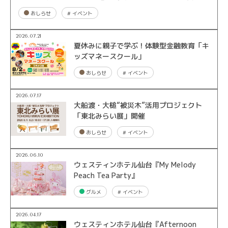
おしらせ
#
イベント
2026.07.21
夏休みに親子で学ぶ！体験型金融教育「キ
ッズマネースクール」
おしらせ
#
イベント
2026.07.17
大船渡・大槌“被災木”活用プロジェクト
「東北みらい展」開催
おしらせ
#
イベント
2026.06.10
ウェスティンホテル仙台『My Melody
Peach Tea Party』
グルメ
#
イベント
2026.04.17
ウェスティンホテル仙台『Afternoon