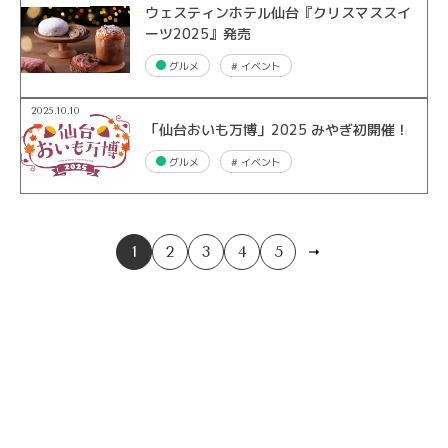
ウェスティンホテル仙台『クリスマススイ
ーツ2025』発売
グルメ
#
イベント
2025.10.10
「仙台おいも万博」2025 みやぎ初開催！
グルメ
#
イベント
次の
1
2
3
4
5
ペー
ジ