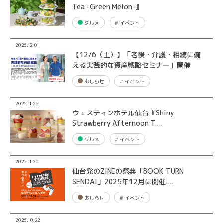
Tea -Green Melon-』
グルメ
#
イベント
2025.12.01
【12/6（土）】「老後・介護・相続に備
える実践的な資産戦略セミナー」開催
おしらせ
#
イベント
2025.11.26
ウェスティンホテル仙台『Shiny
Strawberry Afternoon T....
グルメ
#
イベント
2025.11.20
仙台発のZINEの祭典「BOOK TURN
SENDAI」2025年12月に開催....
おしらせ
#
イベント
2025.10.22