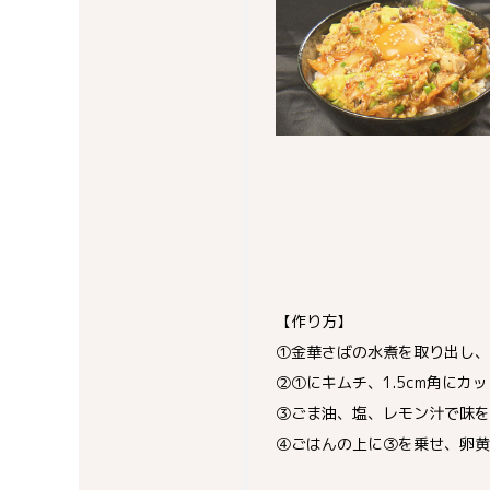
【作り方】
①金華さばの水煮を取り出し、
②①にキムチ、1.5cm角に
③ごま油、塩、レモン汁で味を
④ごはんの上に③を乗せ、卵黄