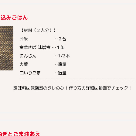
き込みごはん
【材料（２人分）】
お米 …２合
金華さば 味噌煮 …１缶
にんじん …1/2本
大葉 …適量
白いりごま …適量
調味料は味噌煮のタレのみ！作り方の詳細は動画でチェック！
ねぎとごま油あえ