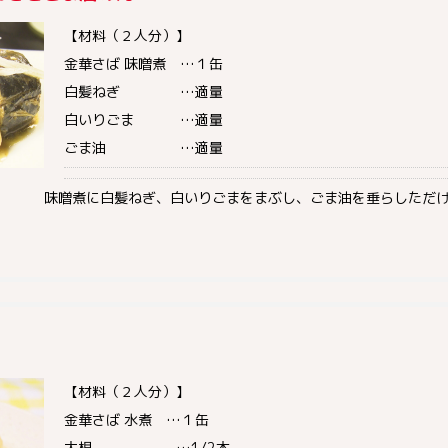
【材料（２人分）】
金華さば 味噌煮 …１缶
白髪ねぎ …適量
白いりごま …適量
ごま油 …適量
味噌煮に白髪ねぎ、白いりごまをまぶし、ごま油を垂らしただ
【材料（２人分）】
金華さば 水煮 …１缶
大根 …1/2本