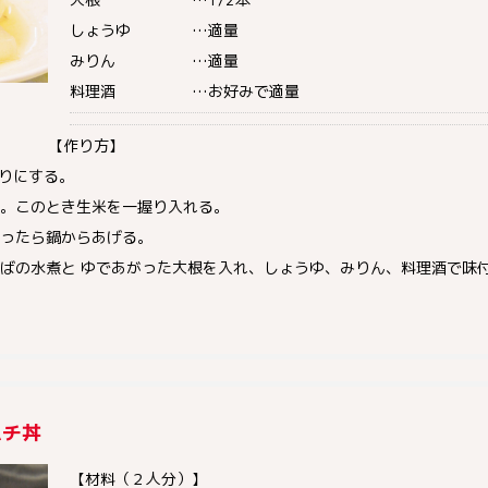
しょうゆ …適量
みりん …適量
料理酒 …お好みで適量
【作り方】
切りにする。
。このとき生米を一握り入れる。
ったら鍋からあげる。
ばの水煮と ゆであがった大根を入れ、しょうゆ、みりん、料理酒で味
ムチ丼
【材料（２人分）】