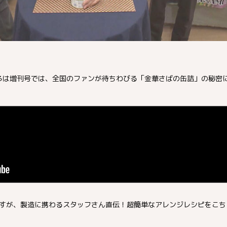
臺いろは増刊号では、全国のファンが待ちわびる「金華さばの缶詰」の秘密
すが、製造に携わるスタッフさん直伝！超簡単なアレンジレシピをこち