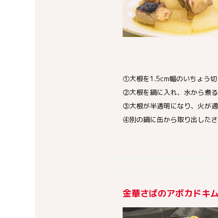
①大根を1.5cm幅のいちょう
②大根を鍋に入れ、水から煮る
③大根が半透明になり、火が通
④別の鍋に缶から取り出したさ
金華さばのアボカドキ