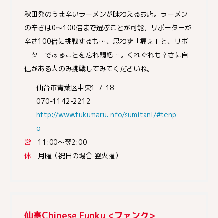
秋田発のうま辛いラーメンが味わえるお店。ラーメン
の辛さは0～100倍まで選ぶことが可能。リポーターが
辛さ100倍に挑戦するも…、思わず「痛ぇ」と、リポ
ーターであることを忘れ悶絶…。くれぐれも辛さに自
信がある人のみ挑戦してみてくださいね。
仙台市青葉区中央1-7-18
070-1142-2212
http://www.fukumaru.info/sumitani/#tenp
o
営
11:00～翌2:00
休
月曜（祝日の場合 翌火曜）
仙臺Chinese Funku <ファンク>