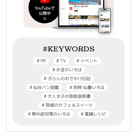
#KEYWORDS
#
PR
#
TV
#
イベント
#
お金のいろは
#
ぷらんのおでかけ日記
#
仙台パン図鑑
#
別冊 仙臺いろは
#
大人女子の取扱説明書
#
宮城のカフェ＆スイーツ
#
熱中症対策のいろは
#
薬膳レシピ