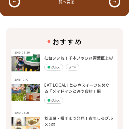
一覧へ戻る
おすすめ
2016.08.26
仙台いいね！千本ノック＠青葉区上杉
グルメ
#
TV
2018.10.10
EAT LOCAL! とみやスイーツをめぐ
る「メイドインとみや食材」編
グルメ
2019.05.31
秋田県・横手市で発見！おもしろグル
メ3選