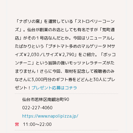
「ナポリの窯」を運営している「ストロベリーコーン
ズ」。仙台が創業のお店としても有名ですが「荒町通
店」がその１号店なんだとか。今回はリニューアルし
たばかりという「プチトマト多めのマルゲリータ Mサ
イズ￥2,030／Lサイズ￥2,790」をご紹介。「ボッコ
ンチーニ」という旨味の強いモッツァレラチーズがた
まりません！さらに今回、取材を記念して視聴者のみ
なさんに3,000円分のギフト券をどどんと30人にプレ
ゼント！
プレゼント応募はコチラ
仙台市若林区南鍛冶町90
022-227-4060
https://www.napolipizza.jp/
営
11:00～22:00