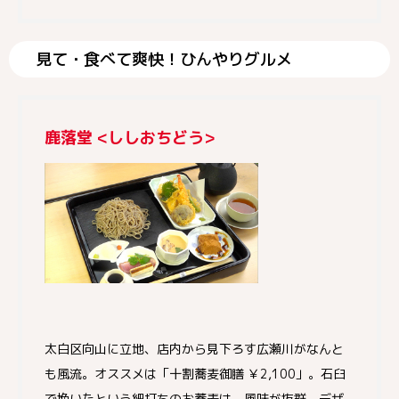
見て・食べて爽快！ひんやりグルメ
鹿落堂 <ししおちどう>
太白区向山に立地、店内から見下ろす広瀬川がなんと
も風流。オススメは「十割蕎麦御膳 ￥2,100」。石臼
で挽いたという細打ちのお蕎麦は、風味が抜群。デザ