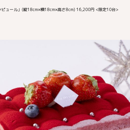
ール」(縦18cm×横18cm×高さ8cm) 16,200円 <限定10台>