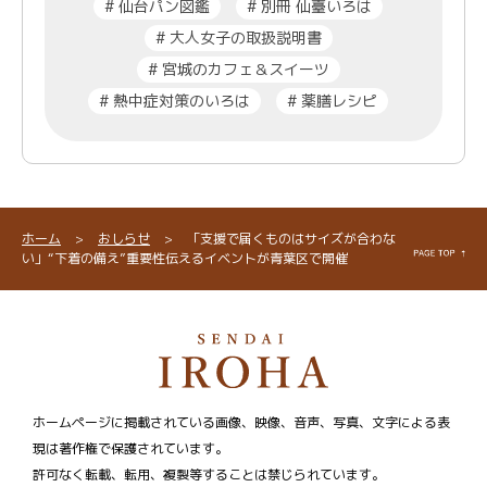
#
仙台パン図鑑
#
別冊 仙臺いろは
#
大人女子の取扱説明書
#
宮城のカフェ＆スイーツ
#
熱中症対策のいろは
#
薬膳レシピ
ホーム
>
おしらせ
>
「支援で届くものはサイズが合わな
い」“下着の備え”重要性伝えるイベントが青葉区で開催
ホームページに掲載されている画像、映像、音声、写真、文字による表
現は著作権で保護されています。
許可なく転載、転用、複製等することは禁じられています。