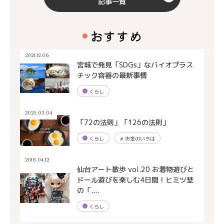
記事一覧
おすすめ
2021.12.06
宮城で発見「SDGs」なバイオプラス
チック容器の最新事情
くらし
2025.03.04
「72の法則」「126の法則」
くらし
#
お金のいろは
2018.04.12
仙台アート散歩 vol.20 お着物遊びと
ドール遊びを楽しむ4日間！ヒミツ埜
の「....
くらし