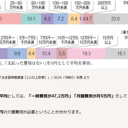
る全国実態調査［2人以上世帯］」／2024（令和6）年度 より
平均
としては、
「一時費用が47,2万円」「月額費用が月9万円」
そして
円
の介護費用が必要ということが分かります。