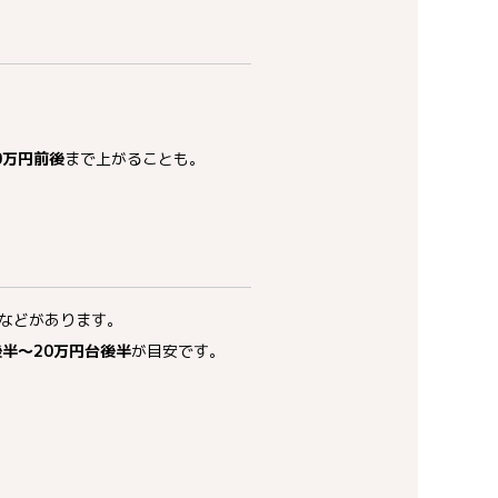
0万円前後
まで上がることも。
などがあります。
後半〜20万円台後半
が目安です。