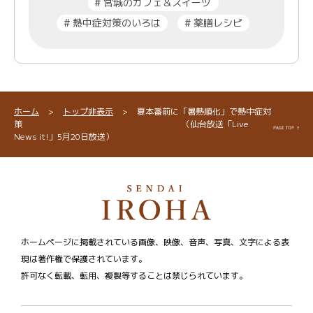
#
宮城のカフェ＆スイーツ
#
熱中症対策のいろは
#
薬膳レシピ
ホーム
>
トップ非表示
>
夏本番前に「暑熱順化」で熱中症対
策 （仙台放送「Live
News it!」5月20日放送）
ホームページに掲載されている画像、映像、音声、写真、文字による表
現は著作権で保護されています。
許可なく転載、転用、複製等することは禁じられています。