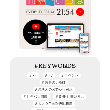
#KEYWORDS
#
PR
#
TV
#
イベント
#
お金のいろは
#
ぷらんのおでかけ日記
#
仙台パン図鑑
#
別冊 仙臺いろは
#
大人女子の取扱説明書