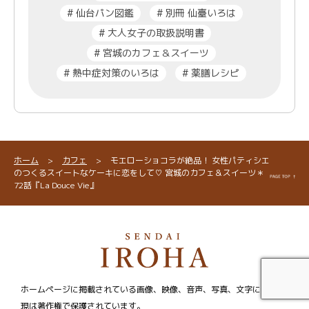
#
仙台パン図鑑
#
別冊 仙臺いろは
#
大人女子の取扱説明書
#
宮城のカフェ＆スイーツ
#
熱中症対策のいろは
#
薬膳レシピ
ホーム
>
カフェ
>
モエローショコラが絶品！ 女性パティシエ
のつくるスイートなケーキに恋をして♡ 宮城のカフェ＆スイーツ＊
72話『La Douce Vie』
ホームページに掲載されている画像、映像、音声、写真、文字による表
現は著作権で保護されています。