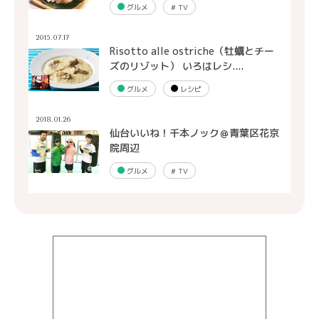
グルメ
#
TV
2015.07.17
Risotto alle ostriche（牡蠣とチー
ズのリゾット） いろはレシ....
グルメ
レシピ
2018.01.26
仙台いいね！千本ノック＠青葉区花京
院周辺
グルメ
#
TV