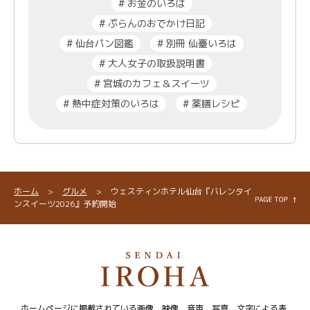
#
お金のいろは
#
ぷらんのおでかけ日記
#
仙台パン図鑑
#
別冊 仙臺いろは
#
大人女子の取扱説明書
#
宮城のカフェ＆スイーツ
#
熱中症対策のいろは
#
薬膳レシピ
ホーム
>
グルメ
>
ウェスティンホテル仙台『バレンタイ
ンスイーツ2026』予約開始
ホームページに掲載されている画像、映像、音声、写真、文字による表